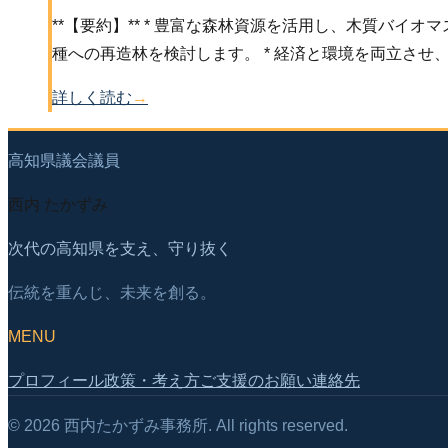
**【要約】** * 豊富な森林資源を活用し、木質バ
種への再造林を検討します。 * 経済と環境を両立させ
詳しく読む
→
高知県議会議員
西内 たかずみ
次代の高知県を支え、守り抜く
伝統を重んじ、未来を創る。
MENU
プロフィール
政策・考え方
ご支援のお願い
連絡先
©
2026
西内たかずみ事務所. All rights reserved.