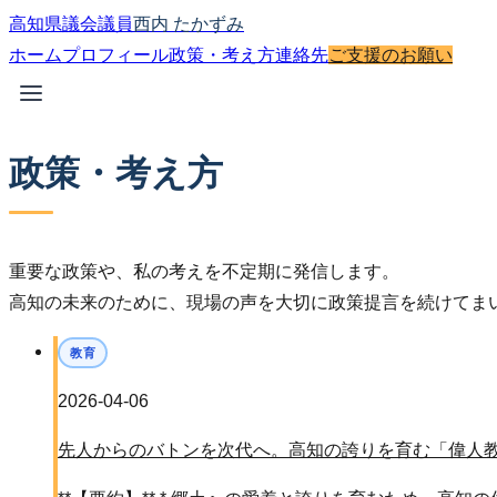
高知県議会議員
西内 たかずみ
ホーム
プロフィール
政策・考え方
連絡先
ご支援のお願い
政策・考え方
重要な政策や、私の考えを不定期に発信します。
高知の未来のために、現場の声を大切に政策提言を続けてま
教育
2026-04-06
先人からのバトンを次代へ。高知の誇りを育む「偉人