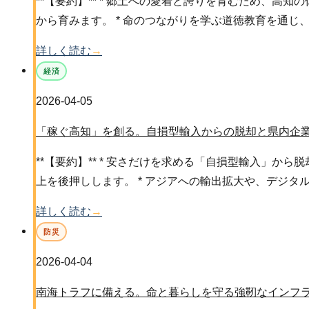
**【要約】** * 郷土への愛着と誇りを育むため、
から育みます。 * 命のつながりを学ぶ道徳教育を通じ
詳しく読む
→
経済
2026-04-05
「稼ぐ高知」を創る。自損型輸入からの脱却と県内企
**【要約】** * 安さだけを求める「自損型輸入」か
上を後押しします。 * アジアへの輸出拡大や、デジタ
詳しく読む
→
防災
2026-04-04
南海トラフに備える。命と暮らしを守る強靭なインフ