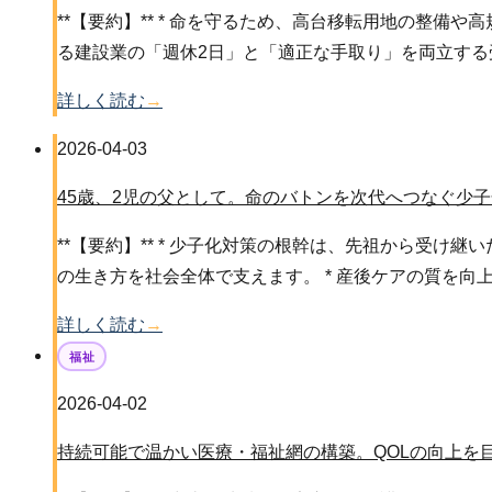
**【要約】** * 命を守るため、高台移転用地の整備
る建設業の「週休2日」と「適正な手取り」を両立する
詳しく読む
→
2026-04-03
45歳、2児の父として。命のバトンを次代へつなぐ少
**【要約】** * 少子化対策の根幹は、先祖から受
の生き方を社会全体で支えます。 * 産後ケアの質を向
詳しく読む
→
福祉
2026-04-02
持続可能で温かい医療・福祉網の構築。QOLの向上を