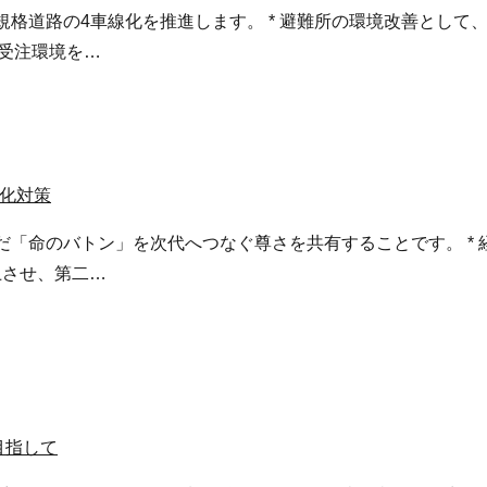
や高規格道路の4車線化を推進します。 * 避難所の環境改善とし
受注環境を…
子化対策
け継いだ「命のバトン」を次代へつなぐ尊さを共有することです。 
上させ、第二…
目指して