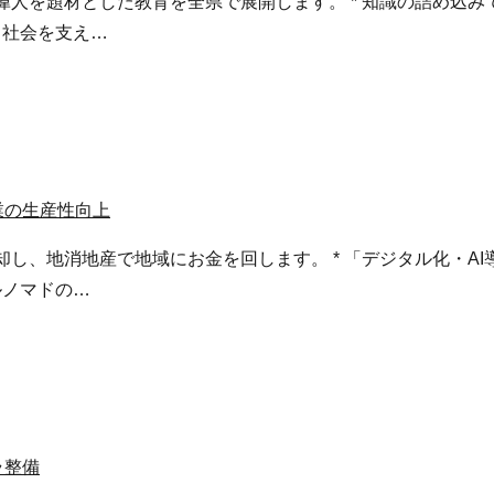
高知の偉人を題材とした教育を全県で展開します。 * 知識の詰め
、社会を支え…
業の生産性向上
ら脱却し、地消地産で地域にお金を回します。 * 「デジタル化
ルノマドの…
ラ整備