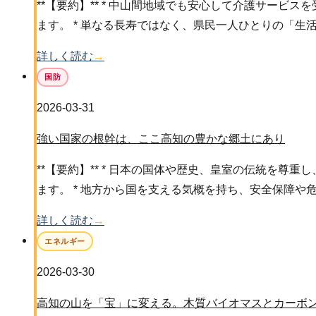
**【要約】** * 中山間地域でも安心して介護サー
ます。 * 単なる長寿ではなく、県民一人ひとりの「生
詳しく読む
→
国防
2026-03-31
強い国家の根幹は、ここ高知の豊かな郷土にあり
**【要約】** * 日本の国体や歴史、皇室の伝統を
ます。 * 地方から国を支える気概を持ち、安全保障や
詳しく読む
→
エネルギー
2026-03-30
高知の山を「宝」に変える。木質バイオマスとカーボ